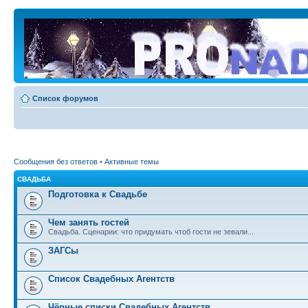
Список форумов
Сообщения без ответов
•
Активные темы
СВАДЬБА
Подготовка к Свадьбе
Чем занять гостей
Свадьба. Сценарии: что придумать чтоб гости не зевали...
ЗАГСы
Список Свадебных Агентств
Чёрные списки Свадебных Агентств