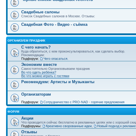
Свадебные салоны
Список Свадебных салонов в Москве. Отзывы:
Свадебная Фото - Видео - съёмка
ОРГАНИЗУЕМ ПРАЗДНИК
С чего начать?
Куда обратиться, с кем проконсультироваться, как сделать выбор.
Рекомендации:
Подфорум:
Чего опасаться.
Экономим вместе
Самостоятельно Организовываем праздник
Во что одеть ребёнка?
Во что можно играть с гостями
Рекомендуем: Артисты и Музыканты
Организаторам
Подфорум:
Сотрудничество c PRO-NAD - горячие предложения
ФОРУМ
Акции
Что проводится сейчас бесплатно в рекламных целях или с хорошей ски
Подфорумы:
Креативно сворованные идеи
,
Новый подход к рекламе
Отзывы
Благодарность и Критика