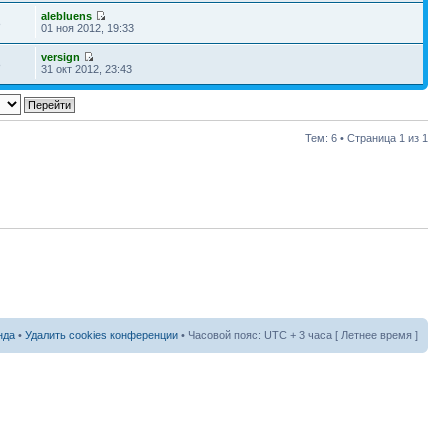
alebluens
8
01 ноя 2012, 19:33
versign
8
31 окт 2012, 23:43
Тем: 6 • Страница
1
из
1
нда
•
Удалить cookies конференции
• Часовой пояс: UTC + 3 часа [ Летнее время ]