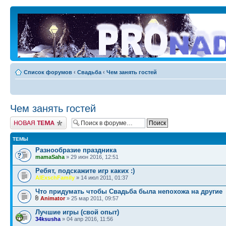
Список форумов
‹
Свадьба
‹
Чем занять гостей
Чем занять гостей
Новая тема
ТЕМЫ
Разнообразие праздника
mamaSaha
» 29 июн 2016, 12:51
Ребят, подскажите игр каких :)
AlExschFamily
» 14 июл 2011, 01:37
Что придумать чтобы Свадьба была непохожа на другие
Animator
» 25 мар 2011, 09:57
Лучшие игры (свой опыт)
34ksusha
» 04 апр 2016, 11:56