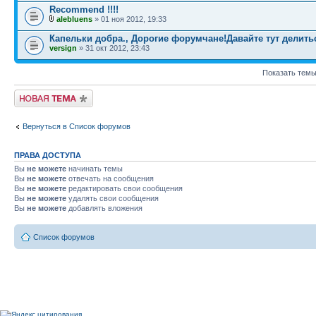
Recommend !!!!
alebluens
» 01 ноя 2012, 19:33
Капельки добра., Дорогие форумчане!Давайте тут делить
versign
» 31 окт 2012, 23:43
Показать темы
Новая тема
Вернуться в Список форумов
ПРАВА ДОСТУПА
Вы
не можете
начинать темы
Вы
не можете
отвечать на сообщения
Вы
не можете
редактировать свои сообщения
Вы
не можете
удалять свои сообщения
Вы
не можете
добавлять вложения
Список форумов