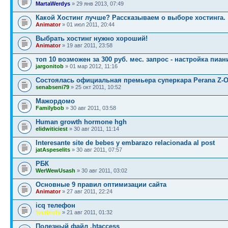
MartaWerdys
» 29 янв 2013, 07:49
Какой Хостинг лучше? Рассказываем о выборе хостинга.
Animator
» 01 июл 2011, 20:44
Выбрать хостинг нужно хороший!
Animator
» 19 авг 2011, 23:58
топ 10 возможен за 300 руб. мес. запрос - настройка пиан
jargonitob
» 01 мар 2012, 11:16
Состоялась официальная премьера суперкара Perana Z-
senabseni79
» 25 окт 2011, 10:52
Мажордомо
Familybob
» 30 авг 2011, 03:58
Human growth hormone hgh
elidwiticiest
» 30 авг 2011, 11:14
Interesante site de bebes y embarazo relacionada al post
jatAspeselits
» 30 авг 2011, 07:57
РБК
WerWewUsash
» 30 авг 2011, 03:02
Основные 9 правил оптимизации сайта
Animator
» 27 авг 2011, 22:24
icq телефон
foerbrofs
» 21 авг 2011, 01:32
Полезный файл .htaccess