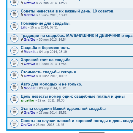
GrafGo
» 27 янв 2014, 13:58
Советы невестам в их важный день. 10 советов.
GrafGo
» 16 июн 2013, 13:42
Помещение для свадьбы.
Lilit
» 15 апр 2014, 07:31
Традиции на свадьбах. МАЛЬЧИШНИК И ДЕВИЧНИК вчера 
GrafGo
» 30 ноя 2013, 14:54
Свадьба и беременность.
Moonlit
» 04 апр 2014, 23:19
Хороший тост на свадьбе
GrafGo
» 10 сен 2013, 17:54
Стоимость свадьбы сегодня.
GrafGo
» 09 июл 2013, 00:32
Авто для молодых и не только.
Moonlit
» 03 апр 2014, 10:01
Цель невесты номер один: свадебные платья и цены
angeliko
» 19 окт 2011, 18:35
Этапы создания Вашей идеальной свадьбы
GrafGo
» 27 янв 2014, 15:51
Советы на случаи плохой и хорошей погоды в день сва
GrafGo
» 23 июн 2013, 16:45