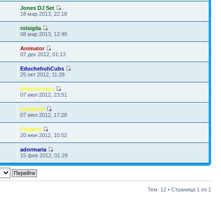
Jones DJ Set
0
18 мар 2013, 22:18
rolsigila
3
08 мар 2013, 12:48
Animator
1
07 дек 2012, 01:13
EduchehuhCubs
7
25 окт 2012, 11:28
aPoectacraro
1
07 июл 2012, 23:51
Svartehol
6
07 июл 2012, 17:28
Fergenil
5
20 июн 2012, 10:52
adormaria
2
15 фев 2012, 01:29
Тем: 12 • Страница
1
из
1