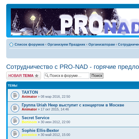
Список форумов
‹
Организуем Праздник
‹
Организаторам
‹
Сотрудниче
Сотрудничество c PRO-NAD - горячие предл
Новая тема
ТЕМЫ
TAXTON
Animator
» 08 мар 2016, 22:50
Группа Uriah Heep выступит с концертом в Москве
Animator
» 17 окт 2015, 14:46
Secret Service
Bertinom
» 30 июн 2012, 22:00
Sophie Ellis-Bextor
pocxoico
» 30 май 2012, 15:00