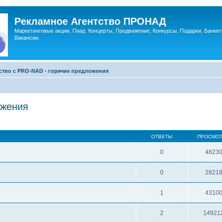
Рекламное Агентство ПРОНАД
Маркетинговые акции, Пиар, Концерты, Продвижение, Конкурсы, Подарки, Банкет
Вакансии.
ство c PRO-NAD - горячие предложения
ожения
ОТВЕТЫ
ПРОСМО
0
4823
0
2821
1
4310
2
14921