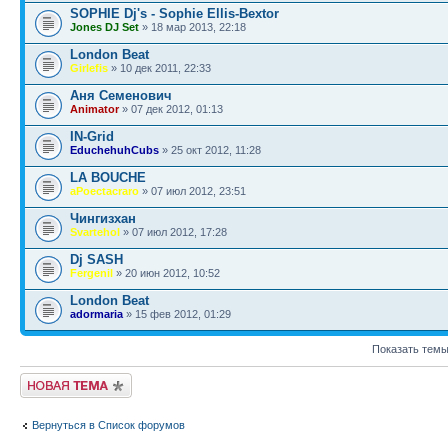
SOPHIE Dj's - Sophie Ellis-Bextor
Jones DJ Set
» 18 мар 2013, 22:18
London Beat
Girlefis
» 10 дек 2011, 22:33
Аня Семенович
Animator
» 07 дек 2012, 01:13
IN-Grid
EduchehuhCubs
» 25 окт 2012, 11:28
LA BOUCHE
aPoectacraro
» 07 июл 2012, 23:51
Чингизхан
Svartehol
» 07 июл 2012, 17:28
Dj SASH
Fergenil
» 20 июн 2012, 10:52
London Beat
adormaria
» 15 фев 2012, 01:29
Показать темы
Новая тема
Вернуться в Список форумов