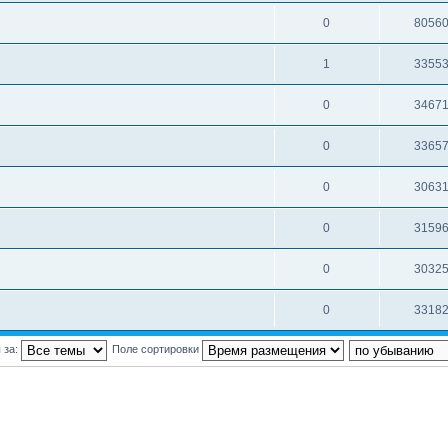
0
8056
1
3355
0
3467
0
3365
0
3063
0
3159
0
3032
0
3318
 за:
Поле сортировки