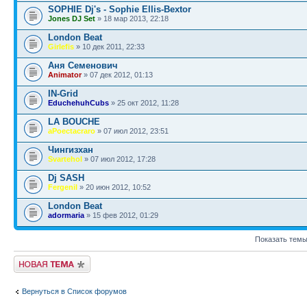
SOPHIE Dj's - Sophie Ellis-Bextor
Jones DJ Set
» 18 мар 2013, 22:18
London Beat
Girlefis
» 10 дек 2011, 22:33
Аня Семенович
Animator
» 07 дек 2012, 01:13
IN-Grid
EduchehuhCubs
» 25 окт 2012, 11:28
LA BOUCHE
aPoectacraro
» 07 июл 2012, 23:51
Чингизхан
Svartehol
» 07 июл 2012, 17:28
Dj SASH
Fergenil
» 20 июн 2012, 10:52
London Beat
adormaria
» 15 фев 2012, 01:29
Показать темы
Новая тема
Вернуться в Список форумов