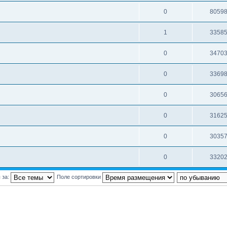
0
8059
1
3358
0
3470
0
3369
0
3065
0
3162
0
3035
0
3320
 за:
Поле сортировки