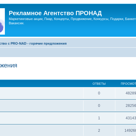
Рекламное Агентство ПРОНАД
Маркетинговые акции, Пиар, Концерты, Продвижение, Конкурсы, Подарки, Банкет
Вакансии.
ство c PRO-NAD - горячие предложения
ожения
ОТВЕТЫ
ПРОСМО
0
4828
0
2825
1
4314
2
14926