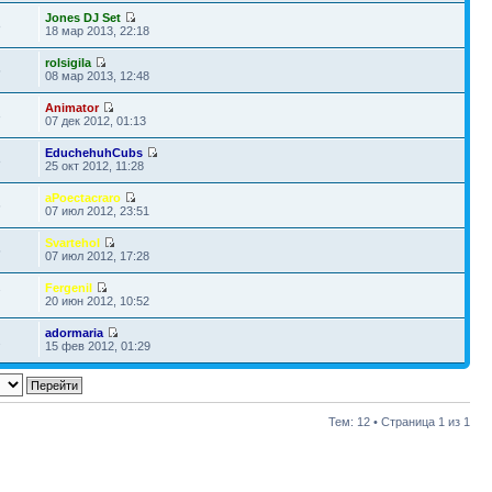
Jones DJ Set
8
18 мар 2013, 22:18
rolsigila
5
08 мар 2013, 12:48
Animator
3
07 дек 2012, 01:13
EduchehuhCubs
8
25 окт 2012, 11:28
aPoectacraro
6
07 июл 2012, 23:51
Svartehol
5
07 июл 2012, 17:28
Fergenil
7
20 июн 2012, 10:52
adormaria
2
15 фев 2012, 01:29
Тем: 12 • Страница
1
из
1