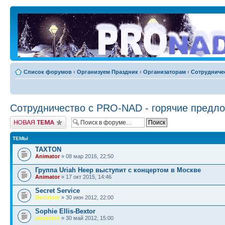
Список форумов
‹
Организуем Праздник
‹
Организаторам
‹
Сотрудниче
Сотрудничество c PRO-NAD - горячие предл
Новая тема
ТЕМЫ
TAXTON
Animator
» 08 мар 2016, 22:50
Группа Uriah Heep выступит с концертом в Москве
Animator
» 17 окт 2015, 14:46
Secret Service
Bertinom
» 30 июн 2012, 22:00
Sophie Ellis-Bextor
pocxoico
» 30 май 2012, 15:00