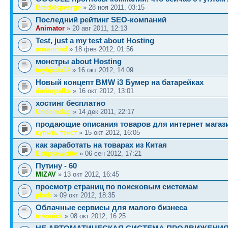
Breeldspeerge
» 28 ноя 2011, 03:15
Последний рейтинг SEO-компаний
Animator
» 20 авг 2011, 12:13
Test, just a my test about Hosting
anaenrind
» 18 фев 2012, 01:56
монстры about Hosting
tuyhjxdu14
» 16 окт 2012, 14:09
Новый концепт BMW i3 Бумер на батарейках
darimpalke
» 16 окт 2012, 13:01
хостинг бесплатно
Undorndag
» 14 дек 2011, 22:17
продающие описания товаров для интернет магази
купить текст
» 15 окт 2012, 16:05
как заработать на товарах из Китая
Estipseweitte
» 06 сен 2012, 17:21
Путину - 60
MIZAV
» 13 окт 2012, 16:45
просмотр страниц по поисковым системам
pbob
» 09 окт 2012, 18:35
Облачные сервисы для малого бизнеса
trwonick
» 08 окт 2012, 16:25