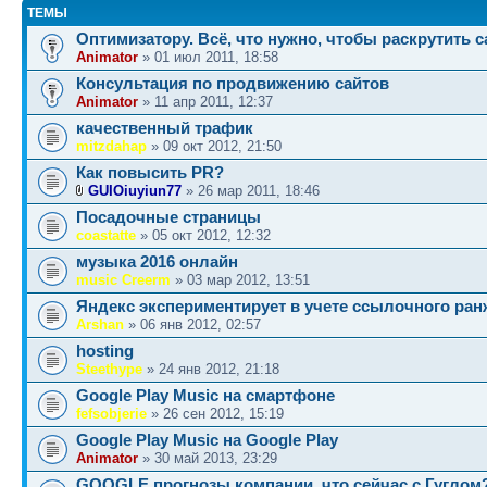
ТЕМЫ
Оптимизатору. Всё, что нужно, чтобы раскрутить с
Animator
» 01 июл 2011, 18:58
Консультация по продвижению сайтов
Animator
» 11 апр 2011, 12:37
качественный трафик
mitzdahap
» 09 окт 2012, 21:50
Как повысить PR?
GUIOiuyiun77
» 26 мар 2011, 18:46
Посадочные страницы
coastatte
» 05 окт 2012, 12:32
музыка 2016 онлайн
music Creerm
» 03 мар 2012, 13:51
Яндекс экспериментирует в учете ссылочного ра
Arshan
» 06 янв 2012, 02:57
hosting
Steethype
» 24 янв 2012, 21:18
Google Play Musiс на смартфоне
fefsobjerie
» 26 сен 2012, 15:19
Google Play Music на Google Play
Animator
» 30 май 2013, 23:29
GOOGLE прогнозы компании. что сейчас с Гуглом