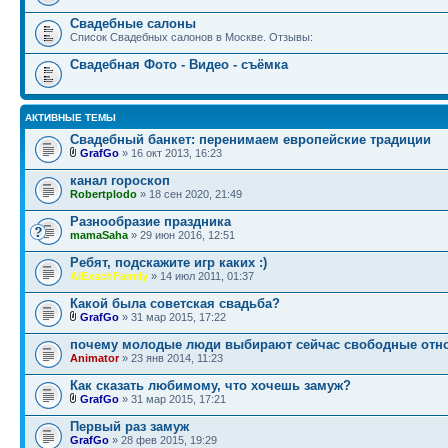
Свадебные салоны
Список Свадебных салонов в Москве. Отзывы:
Свадебная Фото - Видео - съёмка
АКТИВНЫЕ ТЕМЫ
Свадебный банкет: перенимаем европейские традиции
GrafGo
» 16 окт 2013, 16:23
канал гороскоп
Robertplodo
» 18 сен 2020, 21:49
Разнообразие праздника
mamaSaha
» 29 июн 2016, 12:51
Ребят, подскажите игр каких :)
AlExschFamily
» 14 июл 2011, 01:37
Какой была советская свадьба?
GrafGo
» 31 мар 2015, 17:22
почему молодые люди выбирают сейчас свободные отн
Animator
» 23 янв 2014, 11:23
Как сказать любимому, что хочешь замуж?
GrafGo
» 31 мар 2015, 17:21
Первый раз замуж
GrafGo
» 28 фев 2015, 19:29