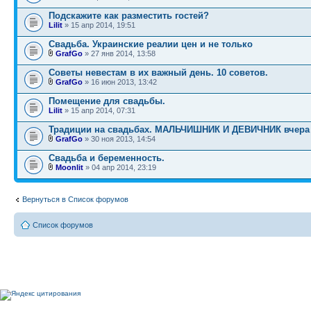
Подскажите как разместить гостей?
Lilit
» 15 апр 2014, 19:51
Свадьба. Украинские реалии цен и не только
GrafGo
» 27 янв 2014, 13:58
Советы невестам в их важный день. 10 советов.
GrafGo
» 16 июн 2013, 13:42
Помещение для свадьбы.
Lilit
» 15 апр 2014, 07:31
Традиции на свадьбах. МАЛЬЧИШНИК И ДЕВИЧНИК вчера 
GrafGo
» 30 ноя 2013, 14:54
Свадьба и беременность.
Moonlit
» 04 апр 2014, 23:19
Вернуться в Список форумов
Список форумов