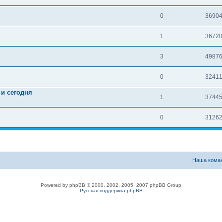
0
3690
1
3672
3
4987
0
3241
и сегодня
1
3744
0
3126
Наша кома
Powered by phpBB © 2000, 2002, 2005, 2007 phpBB Group
Русская поддержка phpBB