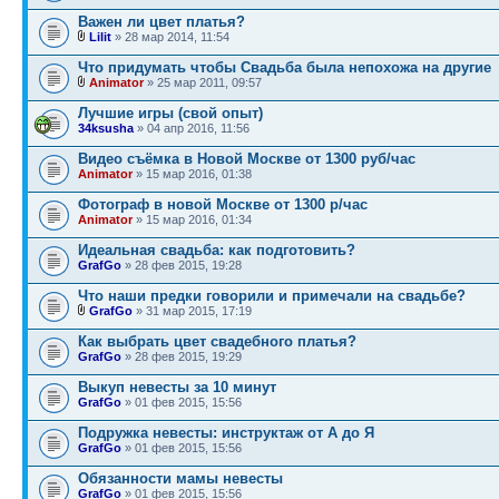
Важен ли цвет платья?
Lilit
» 28 мар 2014, 11:54
Что придумать чтобы Свадьба была непохожа на другие
Animator
» 25 мар 2011, 09:57
Лучшие игры (свой опыт)
34ksusha
» 04 апр 2016, 11:56
Видео съёмка в Новой Москве от 1300 руб/час
Animator
» 15 мар 2016, 01:38
Фотограф в новой Москве от 1300 р/час
Animator
» 15 мар 2016, 01:34
Идеальная свадьба: как подготовить?
GrafGo
» 28 фев 2015, 19:28
Что наши предки говорили и примечали на свадьбе?
GrafGo
» 31 мар 2015, 17:19
Как выбрать цвет свадебного платья?
GrafGo
» 28 фев 2015, 19:29
Выкуп невесты за 10 минут
GrafGo
» 01 фев 2015, 15:56
Подружка невесты: инструктаж от А до Я
GrafGo
» 01 фев 2015, 15:56
Обязанности мамы невесты
GrafGo
» 01 фев 2015, 15:56