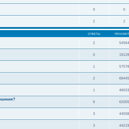
0
0
2
2
ОТВЕТЫ
ПРОСМО
2
5456
0
1912
1
5757
2
6844
1
4603
ошения?
6
6200
3
4450
3
4421