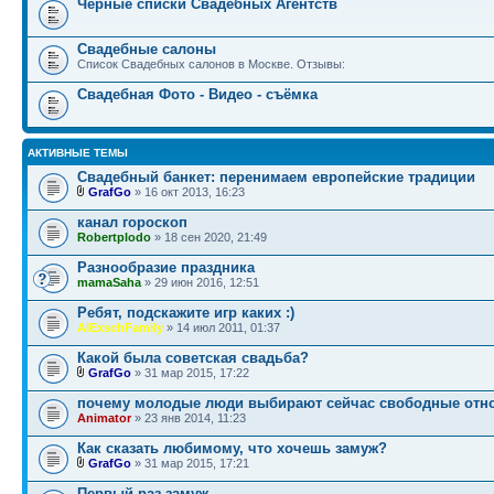
Чёрные списки Свадебных Агентств
Свадебные салоны
Список Свадебных салонов в Москве. Отзывы:
Свадебная Фото - Видео - съёмка
АКТИВНЫЕ ТЕМЫ
Свадебный банкет: перенимаем европейские традиции
GrafGo
» 16 окт 2013, 16:23
канал гороскоп
Robertplodo
» 18 сен 2020, 21:49
Разнообразие праздника
mamaSaha
» 29 июн 2016, 12:51
Ребят, подскажите игр каких :)
AlExschFamily
» 14 июл 2011, 01:37
Какой была советская свадьба?
GrafGo
» 31 мар 2015, 17:22
почему молодые люди выбирают сейчас свободные отн
Animator
» 23 янв 2014, 11:23
Как сказать любимому, что хочешь замуж?
GrafGo
» 31 мар 2015, 17:21
Первый раз замуж