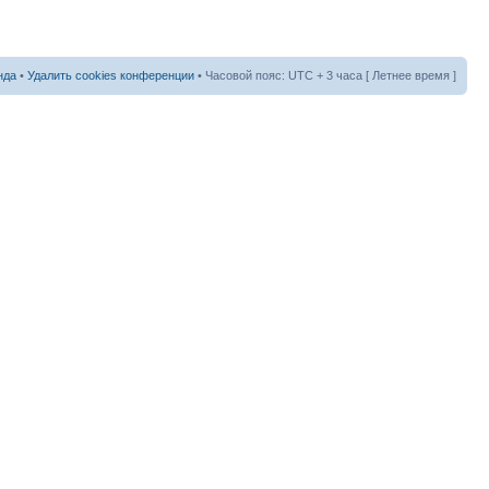
нда
•
Удалить cookies конференции
• Часовой пояс: UTC + 3 часа [ Летнее время ]