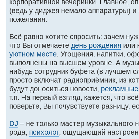
корпоративной вечеринки. Главное, о
(ведь у диджея немало аппаратуры) и
пожелания.
Всё равно хотите спросить: зачем нуж
что Вы отмечаете
день рождения
или 
уютном месте
. Угощения, напитки, о
выполнены на высшем уровне. А музы
нибудь сотрудник буфета (в лучшем сл
просто включат радиоприёмник, из ко
будут доноситься новости,
рекламные
т.п. На первый взгляд, кажется, что всё
поверьте, Вы почувствуете разницу, е
DJ
– не только мастер музыкального н
рода,
психолог
, ощущающий настроени