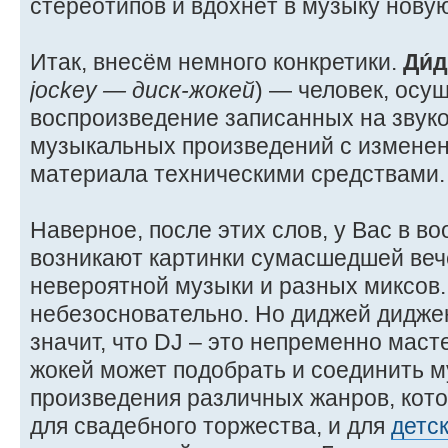
стереотипов и вдохнёт в музыку новую
Итак, внесём немного конкретики.
Ди́
jockey — диск-жокей
) — человек, ос
воспроизведение записанных на звук
музыкальных произведений с изменен
материала техническими средствами.
Наверное, после этих слов, у Вас в в
возникают картинки сумасшедшей вече
невероятной музыки и разных миксов. 
небезосновательно. Но диджей диджею
значит, что DJ – это непременно маст
жокей может подобрать и соединить 
произведения различных жанров, кото
для свадебного торжества, и для
детс