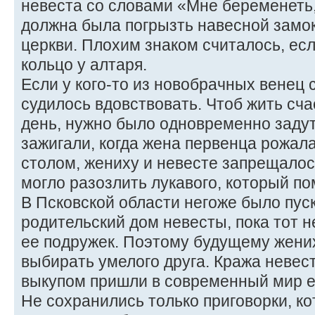
невеста со словами «Мне беременеть,
должна была погрызть навесной замок
церкви. Плохим знаком считалось, ес
кольцо у алтаря.
Если у кого-то из новобрачных венец с
судилось вдовствовать. Чтоб жить сча
день, нужно было одновременно задут
зажигали, когда жена первенца рожал
столом, жениху и невесте запрещалось
могло разозлить лукавого, который по
В Псковской области негоже было пус
родительский дом невесты, пока тот н
ее подружек. Поэтому будущему жени
выбирать умелого друга. Кража неве
выкупом пришли в современный мир е
Не сохранились только приговорки, к