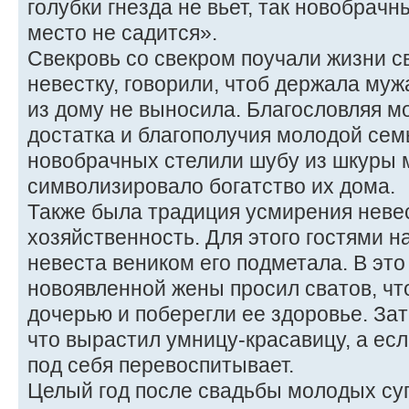
голубки гнезда не вьет, так новобрачн
место не садится».
Свекровь со свекром поучали жизни 
невестку, говорили, чтоб держала мужа
из дому не выносила. Благословляя м
достатка и благополучия молодой сем
новобрачных стелили шубу из шкуры 
символизировало богатство их дома.
Также была традиция усмирения невес
хозяйственность. Для этого гостями на
невеста веником его подметала. В это
новоявленной жены просил сватов, чт
дочерью и поберегли ее здоровье. Зат
что вырастил умницу-красавицу, а есл
под себя перевоспитывает.
Целый год после свадьбы молодых суп