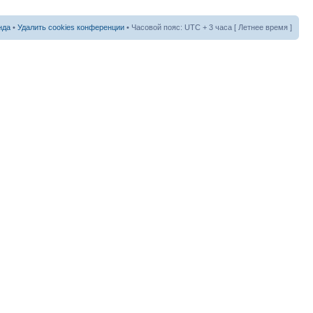
нда
•
Удалить cookies конференции
• Часовой пояс: UTC + 3 часа [ Летнее время ]