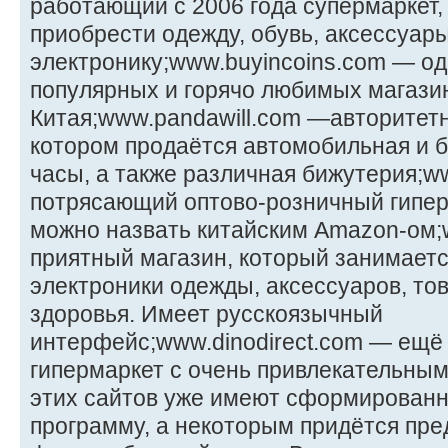
работающий с 2006 года супермаркет,
приобрести одежду, обувь, аксессуары
электронику;www.buyincoins.com — од
популярных и горячо любимых магазин
Китая;www.pandawill.com —авторитетн
котором продаётся автомобильная и б
часы, а также различная бижутерия;w
потрясающий оптово-розничный гипер
можно назвать китайским Amazon-ом;
приятный магазин, который занимает
электроники одежды, аксессуаров, тов
здоровья. Имеет русскоязычный
интерфейс;www.dinodirect.com — ещё
гипермаркет с очень привлекательны
этих сайтов уже имеют сформирован
программу, а некоторым придётся пред