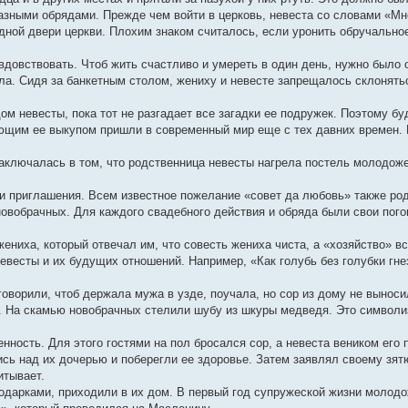
азными обрядами. Прежде чем войти в церковь, невеста со словами «Мн
дной двери церкви. Плохим знаком считалось, если уронить обручально
ь вдовствовать. Чтоб жить счастливо и умереть в один день, нужно было
ла. Сидя за банкетным столом, жениху и невесте запрещалось склонятьс
ом невесты, пока тот не разгадает все загадки ее подружек. Поэтому 
ющим ее выкупом пришли в современный мир еще с тех давних времен.
аключалась в том, что родственница невесты нагрела постель молодоже
и приглашения. Всем известное пожелание «совет да любовь» также род
овобрачных. Для каждого свадебного действия и обряда были свои пого
ениха, который отвечал им, что совесть жениха чиста, а «хозяйство» вс
весты и их будущих отношений. Например, «Как голубь без голубки гнез
оворили, чтоб держала мужа в узде, поучала, но сор из дому не вынос
. На скамью новобрачных стелили шубу из шкуры медведя. Это символ
нность. Для этого гостями на пол бросался сор, а невеста веником его 
сь над их дочерью и поберегли ее здоровье. Затем заявлял своему зят
итывает.
одарками, приходили в их дом. В первый год супружеской жизни молод