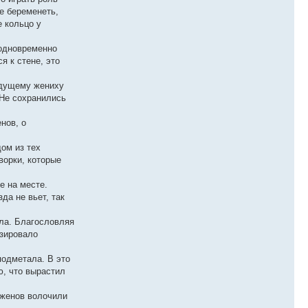
е беременеть,
е кольцо у
 одновременно
я к стене, это
будущему жениху
 Не сохранились
нов, о
ом из тех
ворки, которые
е на месте.
да не вьет, так
ила. Благословляя
изировало
подметала. В это
ю, что вырастил
оженов волочили