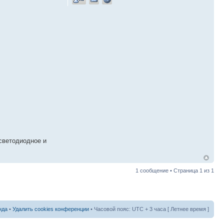
светодиодное и
1 сообщение • Страница
1
из
1
нда
•
Удалить cookies конференции
• Часовой пояс: UTC + 3 часа [ Летнее время ]